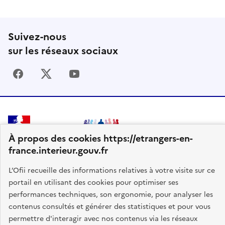
Suivez-nous
sur les réseaux sociaux
facebook
X (Twitter)
youtube
RÉPUBLIQUE
À propos des cookies https://etrangers-en-
FRANÇAISE
france.interieur.gouv.fr
L’Ofii recueille des informations relatives à votre visite sur ce
portail en utilisant des cookies pour optimiser ses
performances techniques, son ergonomie, pour analyser les
ofii.fr
contenus consultés et générer des statistiques et pour vous
administration-etrangers-en-france.interieur.gouv.fr
permettre d'interagir avec nos contenus via les réseaux